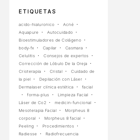
10 JULIO, 2025
ETIQUETAS
acido-hialuronico
Acné
Aquapure
Autocuidado
Bioestimuladores de Colágeno
body-fx
Capilar
Casmara
Celulitis
Consejos de expertos
Corrección de Lóbulo De la Oreja
Crioterapia
Cristal
Cuidado de
la piel
Depilación con Láser
Dermalaser clínica estética
facial
forma-plus
Limpieza Facial
Láser de Co2
medicin-funcional
Mesoterapia Facial
Morpheus 8
corporal
Morpheus 8 facial
Peeling
Procedimientos
Radiesse
Radiofrecuencia