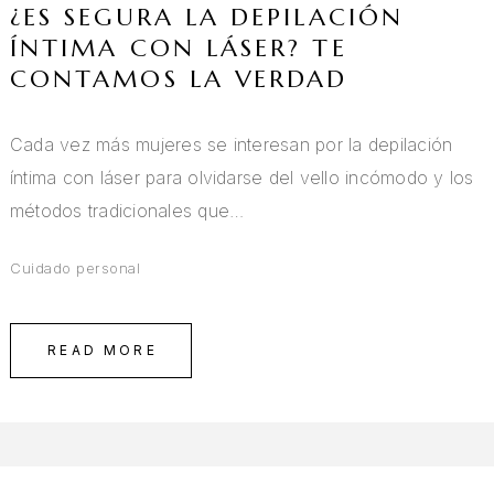
¿ES SEGURA LA DEPILACIÓN
ÍNTIMA CON LÁSER? TE
CONTAMOS LA VERDAD
Cada vez más mujeres se interesan por la depilación
íntima con láser para olvidarse del vello incómodo y los
métodos tradicionales que…
Cuidado personal
READ MORE