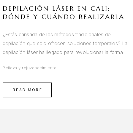
DEPILACIÓN LÁSER EN CALI:
DÓNDE Y CUÁNDO REALIZARLA
¿Estás cansada de los métodos tradicionales de
depilación que solo ofrecen soluciones temporales? La
depilación láser ha llegado para revolucionar la forma…
Belleza y rejuvenecimiento
READ MORE