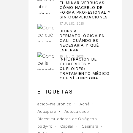
ELIMINAR VERRUGAS:
CÓMO HACERLO DE
FORMA PROFESIONAL Y
SIN COMPLICACIONES
17 JULIO, 2025
BIOPSIA
DERMATOLÓGICA EN
CALI: CUÁNDO ES
NECESARIA Y QUÉ
ESPERAR
15 JULIO, 2025
INFILTRACIÓN DE
CICATRICES Y
QUELOIDES:
TRATAMIENTO MÉDICO
QUE SÍ FUNCIONA
10 JULIO, 2025
ETIQUETAS
acido-hialuronico
Acné
Aquapure
Autocuidado
Bioestimuladores de Colágeno
body-fx
Capilar
Casmara