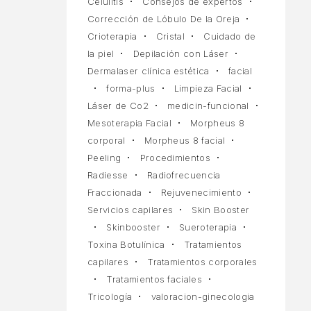
Celulitis
Consejos de expertos
Corrección de Lóbulo De la Oreja
Crioterapia
Cristal
Cuidado de
la piel
Depilación con Láser
Dermalaser clínica estética
facial
forma-plus
Limpieza Facial
Láser de Co2
medicin-funcional
Mesoterapia Facial
Morpheus 8
corporal
Morpheus 8 facial
Peeling
Procedimientos
Radiesse
Radiofrecuencia
Fraccionada
Rejuvenecimiento
Servicios capilares
Skin Booster
Skinbooster
Sueroterapia
Toxina Botulínica
Tratamientos
capilares
Tratamientos corporales
Tratamientos faciales
Tricología
valoracion-ginecologia