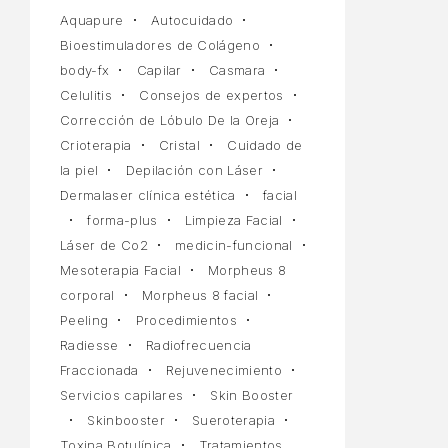
Aquapure
Autocuidado
Bioestimuladores de Colágeno
body-fx
Capilar
Casmara
Celulitis
Consejos de expertos
Corrección de Lóbulo De la Oreja
Crioterapia
Cristal
Cuidado de
la piel
Depilación con Láser
Dermalaser clínica estética
facial
forma-plus
Limpieza Facial
Láser de Co2
medicin-funcional
Mesoterapia Facial
Morpheus 8
corporal
Morpheus 8 facial
Peeling
Procedimientos
Radiesse
Radiofrecuencia
Fraccionada
Rejuvenecimiento
Servicios capilares
Skin Booster
Skinbooster
Sueroterapia
Toxina Botulínica
Tratamientos