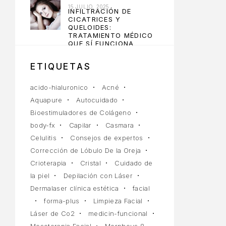
15 JULIO, 2025
INFILTRACIÓN DE
CICATRICES Y
QUELOIDES:
TRATAMIENTO MÉDICO
QUE SÍ FUNCIONA
10 JULIO, 2025
ETIQUETAS
acido-hialuronico
Acné
Aquapure
Autocuidado
Bioestimuladores de Colágeno
body-fx
Capilar
Casmara
Celulitis
Consejos de expertos
Corrección de Lóbulo De la Oreja
Crioterapia
Cristal
Cuidado de
la piel
Depilación con Láser
Dermalaser clínica estética
facial
forma-plus
Limpieza Facial
Láser de Co2
medicin-funcional