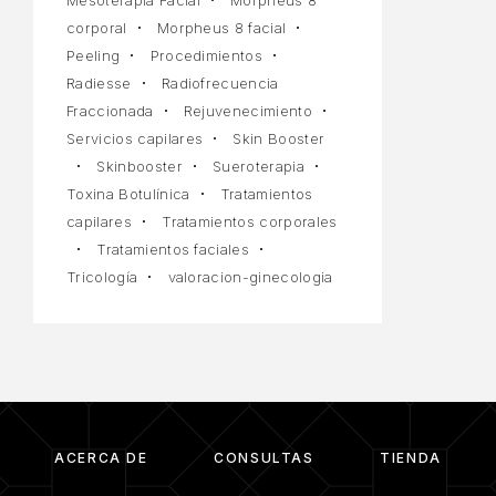
Mesoterapia Facial
Morpheus 8
corporal
Morpheus 8 facial
Peeling
Procedimientos
Radiesse
Radiofrecuencia
Fraccionada
Rejuvenecimiento
Servicios capilares
Skin Booster
Skinbooster
Sueroterapia
Toxina Botulínica
Tratamientos
capilares
Tratamientos corporales
Tratamientos faciales
Tricología
valoracion-ginecologia
ACERCA DE
CONSULTAS
TIENDA