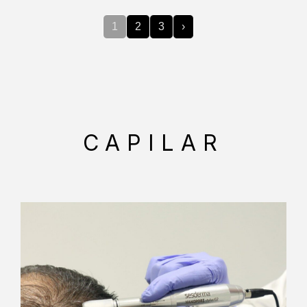
1
2
3
›
CAPILAR