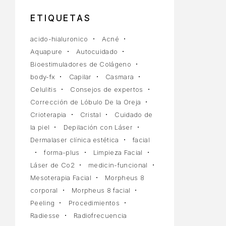
10 JULIO, 2025
ETIQUETAS
acido-hialuronico
Acné
Aquapure
Autocuidado
Bioestimuladores de Colágeno
body-fx
Capilar
Casmara
Celulitis
Consejos de expertos
Corrección de Lóbulo De la Oreja
Crioterapia
Cristal
Cuidado de
la piel
Depilación con Láser
Dermalaser clínica estética
facial
forma-plus
Limpieza Facial
Láser de Co2
medicin-funcional
Mesoterapia Facial
Morpheus 8
corporal
Morpheus 8 facial
Peeling
Procedimientos
Radiesse
Radiofrecuencia