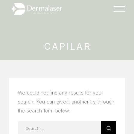
CAPILAR
We could not find any results for your
search. You can give it another try through
the search form below: